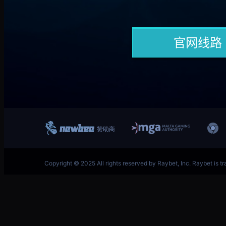
跳
首页–雷竞技官网-英雄联盟(LOL)S15预测英雄联盟预
至
内