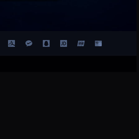
登录
注册