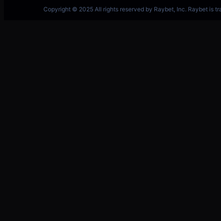
跳
首页–雷竞技官网-英雄联盟(LOL)S15预测英雄联盟预
至
内
容
lolS14世界赛
·
雷竞技
2024 年 9 月 4 日