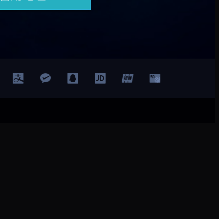
登录
注册