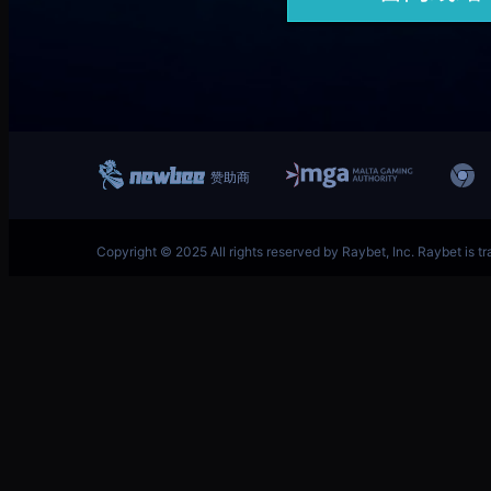
跳
首页–雷竞技官网-英雄联盟(LOL)S15预测英雄联盟预
至
内
容