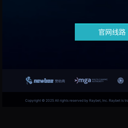
跳
首页–雷竞技官网-英雄联盟(LOL)S15预测英雄联盟预
至