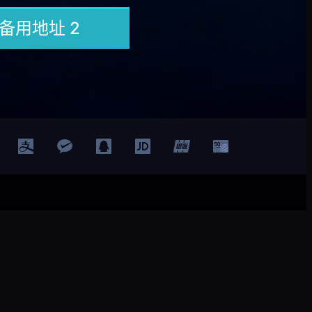
登录
注册