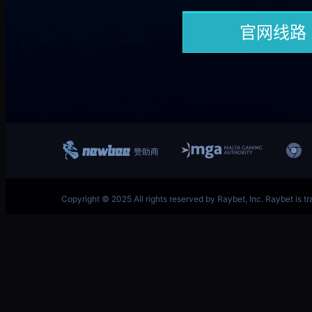
跳
首页–雷竞技官网-英雄联盟(LOL)S15预测英雄联盟预
至
内
容