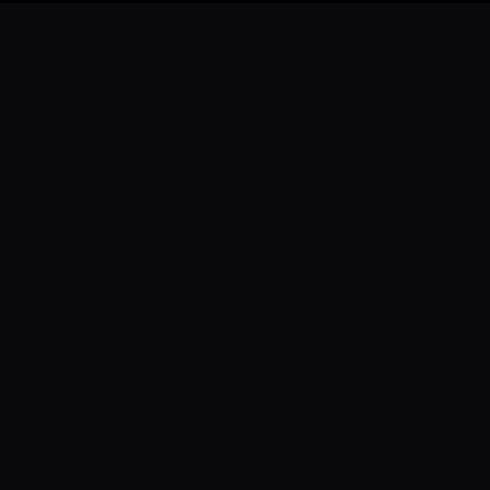
测平台
4英雄联盟全球总决